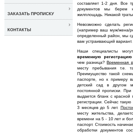
составляет 1-2 дня. Все 
документов мы берем 
ЗАКАЗАТЬ ПРОПИСКУ
жилплощадь. Никакой траты
Невозможно сделать реги
КОНТАКТЫ
(например ваш муж/жена/ро
определенный район, мы с
вам устраивающий вариант.
Наши специалисты мог
временную регистрацию
чем разница?
Временная р
месту пребывания т.е. т
Преимущество такой схемы
паспорте, но к примеру в
детский сад в другом м
постоянной прописки. При
выдается бланк с красной
регистрации. Сейчас такую
3 месяцев до 5 лет.
Посто
месту жительства, делае
времени на 5 - 10 лет и бо
паспорт. Стоимость начина
обработки документов со