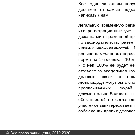
Вас, один за одним полу
десятков тот самый, подх
написать к нам!
Легальную временную реги
или регистрационный учет
даже на мин. временной п
по законодательству равен 
никаких неожиданностей, 
раньше намеченного период
норма на 1 человека - 10 м.
и с ней 100% не будет не
отвечает за владельцев кв
деловые связи с посл
жилплощади могут быть сп
прописываемых люде
документально.Важность 
обязанностей по соглашен
участники заинтересованы
соблюдении правил делово
© Все права защищены, 2012-2026